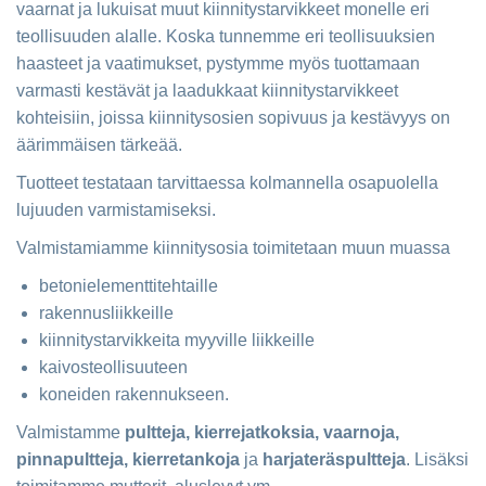
vaarnat ja lukuisat muut kiinnitystarvikkeet monelle eri
teollisuuden alalle. Koska tunnemme eri teollisuuksien
haasteet ja vaatimukset, pystymme myös tuottamaan
varmasti kestävät ja laadukkaat kiinnitystarvikkeet
kohteisiin, joissa kiinnitysosien sopivuus ja kestävyys on
äärimmäisen tärkeää.
Tuotteet testataan tarvittaessa kolmannella osapuolella
lujuuden varmistamiseksi.
Valmistamiamme kiinnitysosia toimitetaan muun muassa
betonielementtitehtaille
rakennusliikkeille
kiinnitystarvikkeita myyville liikkeille
kaivosteollisuuteen
koneiden rakennukseen.
Valmistamme
pultteja, kierrejatkoksia, vaarnoja,
pinnapultteja, kierretankoja
ja
harjateräspultteja
. Lisäksi