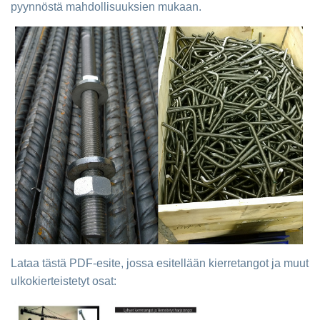
pyynnöstä mahdollisuuksien mukaan.
Lataa tästä PDF-esite, jossa esitellään kierretangot ja muut
ulkokierteistetyt osat: