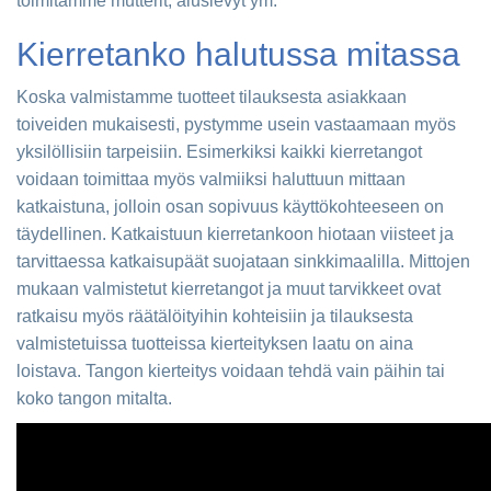
toimitamme mutterit, aluslevyt ym.
Kierretanko halutussa mitassa
Koska valmistamme tuotteet tilauksesta asiakkaan
toiveiden mukaisesti, pystymme usein vastaamaan myös
yksilöllisiin tarpeisiin. Esimerkiksi kaikki kierretangot
voidaan toimittaa myös valmiiksi haluttuun mittaan
katkaistuna, jolloin osan sopivuus käyttökohteeseen on
täydellinen. Katkaistuun kierretankoon hiotaan viisteet ja
tarvittaessa katkaisupäät suojataan sinkkimaalilla. Mittojen
mukaan valmistetut kierretangot ja muut tarvikkeet ovat
ratkaisu myös räätälöityihin kohteisiin ja tilauksesta
valmistetuissa tuotteissa kierteityksen laatu on aina
loistava. Tangon kierteitys voidaan tehdä vain päihin tai
koko tangon mitalta.