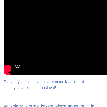
Ota yhteyttä, mikäli valmistamamme laadukkaat
kiinnitystarvikkeet kiinnostavat!
Valikoima: kierrejatkokset, kierretangot, pultit ja