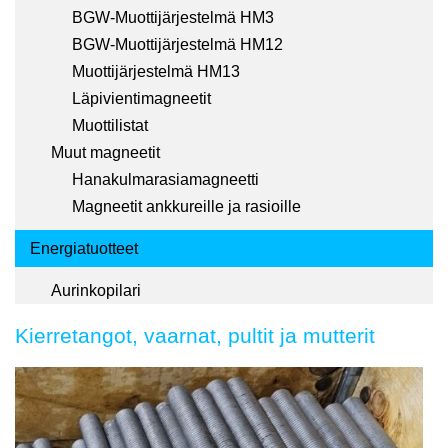
BGW-Muottijärjestelmä HM3
BGW-Muottijärjestelmä HM12
Muottijärjestelmä HM13
Läpivientimagneetit
Muottilistat
Muut magneetit
Hanakulmarasiamagneetti
Magneetit ankkureille ja rasioille
Energiatuotteet
Aurinkopilari
Kierretangot, vaarnat, pultit ja mutterit