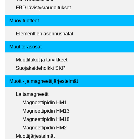
FBD lävistysraudoitukset
Muovituotteet
Elementtien asennuspalat
Muut teräsosat
Muottilukot ja tarvikkeet
Suojakaideholkki SKP
Muotti- ja magneettijärjestelmät
Laitamagneetit
Magneettipidin HM1
Magneettipidin HM13
Magneettipidin HM18
Magneettipidin HM2
Muottijärjestelmät