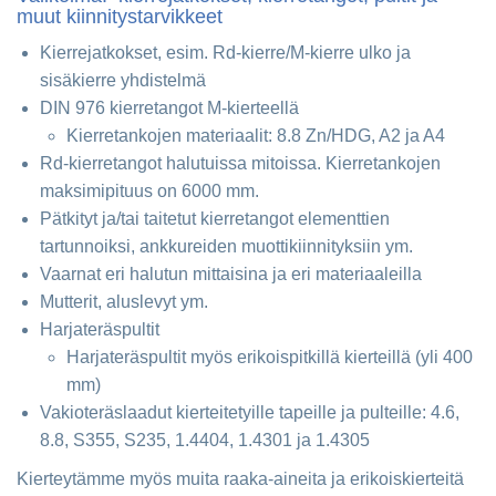
muut kiinnitystarvikkeet
Kierrejatkokset, esim. Rd-kierre/M-kierre ulko ja
sisäkierre yhdistelmä
DIN 976 kierretangot M-kierteellä
Kierretankojen materiaalit: 8.8 Zn/HDG, A2 ja A4
Rd-kierretangot halutuissa mitoissa. Kierretankojen
maksimipituus on 6000 mm.
Pätkityt ja/tai taitetut kierretangot elementtien
tartunnoiksi, ankkureiden muottikiinnityksiin ym.
Vaarnat eri halutun mittaisina ja eri materiaaleilla
Mutterit, aluslevyt ym.
Harjateräspultit
Harjateräspultit myös erikoispitkillä kierteillä (yli 400
mm)
Vakioteräslaadut kierteitetyille tapeille ja pulteille: 4.6,
8.8, S355, S235, 1.4404, 1.4301 ja 1.4305
Kierteytämme myös muita raaka-aineita ja erikoiskierteitä