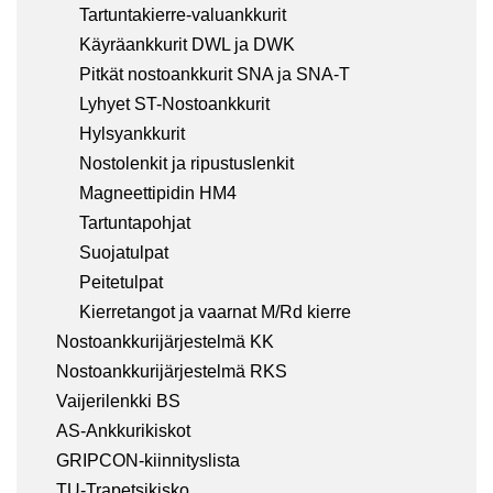
Tartuntakierre-valuankkurit
Käyräankkurit DWL ja DWK
Pitkät nostoankkurit SNA ja SNA-T
Lyhyet ST-Nostoankkurit
Hylsyankkurit
Nostolenkit ja ripustuslenkit
Magneettipidin HM4
Tartuntapohjat
Suojatulpat
Peitetulpat
Kierretangot ja vaarnat M/Rd kierre
Nostoankkurijärjestelmä KK
Nostoankkurijärjestelmä RKS
Vaijerilenkki BS
AS-Ankkurikiskot
GRIPCON-kiinnityslista
TU-Trapetsikisko