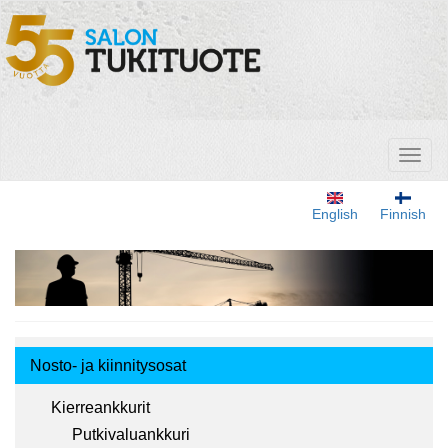
Hyppää
pääsisältöön
Toggl
naviga
English
Finnish
Tuotemenu
Nosto- ja kiinnitysosat
Kierreankkurit
Putkivaluankkuri