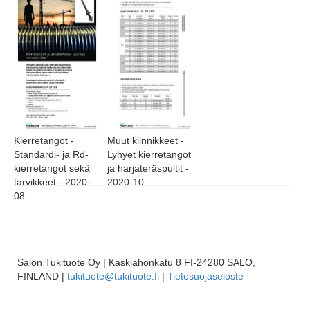
Kierretangot -
Muut kiinnikkeet -
Standardi- ja Rd-
Lyhyet kierretangot
kierretangot sekä
ja harjateräspultit -
tarvikkeet - 2020-
2020-10
08
Salon Tukituote Oy | Kaskiahonkatu 8 FI-24280 SALO,
FINLAND |
tukituote@tukituote.fi
|
Tietosuojaseloste