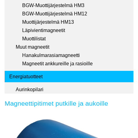
BGW-Muottijärjestelmä HM3
BGW-Muottijärjestelmä HM12
Muottijärjestelmä HM13
Läpivientimagneetit
Muottilistat
Muut magneetit
Hanakulmarasiamagneetti
Magneetit ankkureille ja rasioille
Energiatuotteet
Aurinkopilari
Magneettipitimet putkille ja aukoille