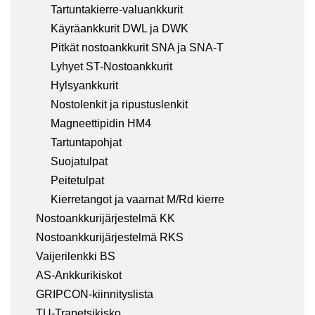
Tartuntakierre-valuankkurit
Käyräankkurit DWL ja DWK
Pitkät nostoankkurit SNA ja SNA-T
Lyhyet ST-Nostoankkurit
Hylsyankkurit
Nostolenkit ja ripustuslenkit
Magneettipidin HM4
Tartuntapohjat
Suojatulpat
Peitetulpat
Kierretangot ja vaarnat M/Rd kierre
Nostoankkurijärjestelmä KK
Nostoankkurijärjestelmä RKS
Vaijerilenkki BS
AS-Ankkurikiskot
GRIPCON-kiinnityslista
TU-Trapetsikisko