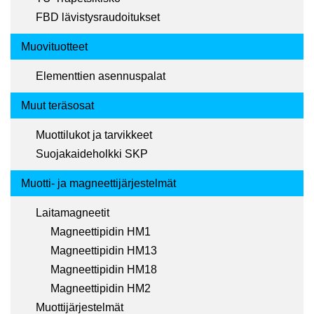
FBD lävistysraudoitukset
Muovituotteet
Elementtien asennuspalat
Muut teräsosat
Muottilukot ja tarvikkeet
Suojakaideholkki SKP
Muotti- ja magneettijärjestelmät
Laitamagneetit
Magneettipidin HM1
Magneettipidin HM13
Magneettipidin HM18
Magneettipidin HM2
Muottijärjestelmät