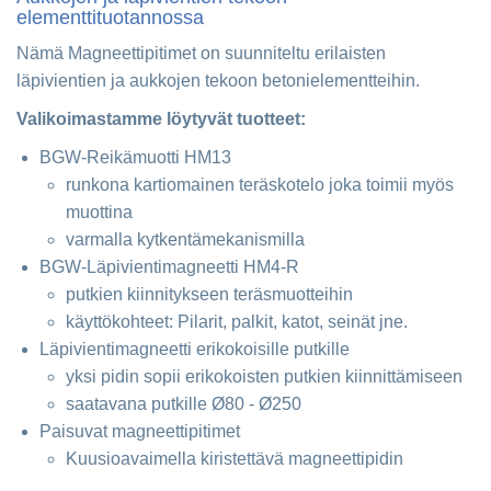
elementtituotannossa
Nämä Magneettipitimet on suunniteltu erilaisten
läpivientien ja aukkojen tekoon betonielementteihin.
Valikoimastamme löytyvät tuotteet:
BGW-Reikämuotti HM13
runkona kartiomainen teräskotelo joka toimii myös
muottina
varmalla kytkentämekanismilla
BGW-Läpivientimagneetti HM4-R
putkien kiinnitykseen teräsmuotteihin
käyttökohteet: Pilarit, palkit, katot, seinät jne.
Läpivientimagneetti erikokoisille putkille
yksi pidin sopii erikokoisten putkien kiinnittämiseen
saatavana putkille Ø80 - Ø250
Paisuvat magneettipitimet
Kuusioavaimella kiristettävä magneettipidin