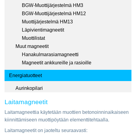
BGW-Muottijärjestelmä HM3
BGW-Muottijärjestelmä HM12
Muottijärjestelmä HM13
Läpivientimagneetit
Muottilistat
Muut magneetit
Hanakulmarasiamagneetti
Magneetit ankkureille ja rasioille
Energiatuotteet
Aurinkopilari
Laitamagneetit
Laitamagneettia käytetään muottien betonoinninaikaiseen
kiinnittämiseen muottipöytään elementtitehtaalla.
Laitamagneetit on jaoteltu seuraavasti: