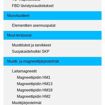
FBD lävistysraudoitukset
Muovituotteet
Elementtien asennuspalat
Muut teräsosat
Muottilukot ja tarvikkeet
Suojakaideholkki SKP
Muotti- ja magneettijärjestelmät
Laitamagneetit
Magneettipidin HM1
Magneettipidin HM13
Magneettipidin HM18
Magneettipidin HM2
Muottijärjestelmät