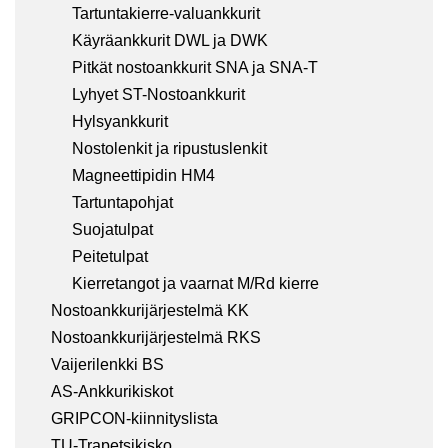
Tartuntakierre-valuankkurit
Käyräankkurit DWL ja DWK
Pitkät nostoankkurit SNA ja SNA-T
Lyhyet ST-Nostoankkurit
Hylsyankkurit
Nostolenkit ja ripustuslenkit
Magneettipidin HM4
Tartuntapohjat
Suojatulpat
Peitetulpat
Kierretangot ja vaarnat M/Rd kierre
Nostoankkurijärjestelmä KK
Nostoankkurijärjestelmä RKS
Vaijerilenkki BS
AS-Ankkurikiskot
GRIPCON-kiinnityslista
TU-Trapetsikisko