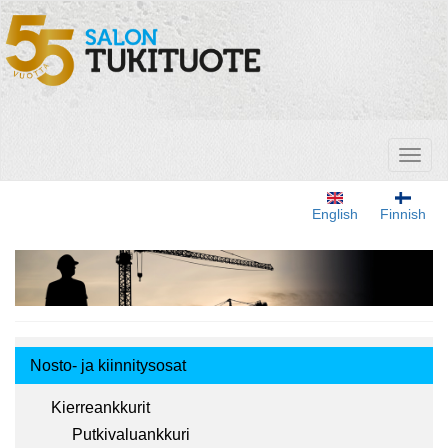
Hyppää
pääsisältöön
Toggl
naviga
English
Finnish
Tuotemenu
Nosto- ja kiinnitysosat
Kierreankkurit
Putkivaluankkuri