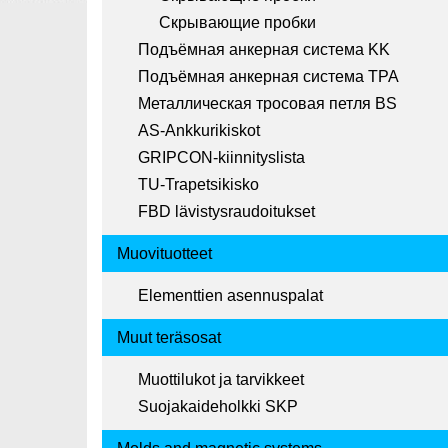
Скрывающие пробки
Подъёмная анкерная система KK
Подъёмная анкерная система TPA
Металлическая тросовая петля BS
AS-Ankkurikiskot
GRIPCON-kiinnityslista
TU-Trapetsikisko
FBD lävistysraudoitukset
Muovituotteet
Elementtien asennuspalat
Muut teräsosat
Muottilukot ja tarvikkeet
Suojakaideholkki SKP