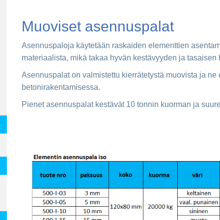
Muoviset asennuspalat
Asennuspaloja käytetään raskaiden elementtien asentami
materiaalista, mikä takaa hyvän kestävyyden ja tasaisen
Asennuspalat on valmistettu kierrätetystä muovista ja ne
betonirakentamisessa.
Pienet asennuspalat kestävät 10 tonnin kuorman ja suure