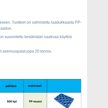
seen. Tuotteet on valmistettu laadukkaasta PP-
 laadun.
 on suunniteltu kestämään vaativaa käyttöä
t asennuspalat jopa 20 tonnia.