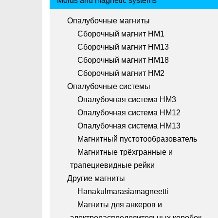
Molds and magnetic systems
Опалубочные магниты
Сборочный магнит HM1
Сборочный магнит HM13
Сборочный магнит HM18
Сборочный магнит HM2
Опалубочные системы
Опалубочная система HM3
Опалубочная система HM12
Опалубочная система HM13
Магнитный пустотообразователь
Магнитные трёхгранные и
трапециевидные рейки
Другие магниты
Hanakulmarasiamagneetti
Магниты для анкеров и
электрораспределительных коробок