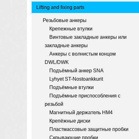
a
Tuotemenu
Lifting and fixing parts
t
Резьбовые анкеры
i
Крепежные втулки
o
Винтовые закладные анкеры или
n
закладные анкеры
Анкеры с волнистым концом
DWL/DWK
Подъёмный анкер SNA
Lyhyet ST-Nostoankkurit
Подъёмные втулки
Подъёмные приспособления с
резьбой
Магнитный держатель HM4
Крепёжные диски
Пластмассовые защитные пробки
Скрывающие пробки