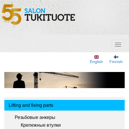
Перейти
к
основному
содержанию
Toggl
naviga
English
Finnish
Tuotemenu
Lifting and fixing parts
Резьбовые анкеры
Крепежные втулки