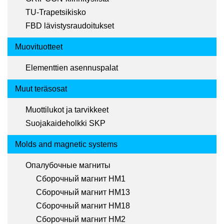
TU-Trapetsikisko
FBD lävistysraudoitukset
Muovituotteet
Elementtien asennuspalat
Muut teräsosat
Muottilukot ja tarvikkeet
Suojakaideholkki SKP
Molds and magnetic systems
Опалубочные магниты
Сборочный магнит HM1
Сборочный магнит HM13
Сборочный магнит HM18
Сборочный магнит HM2