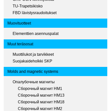
TU-Trapetsikisko
FBD lävistysraudoitukset
Muovituotteet
Elementtien asennuspalat
Muut teräsosat
Muottilukot ja tarvikkeet
Suojakaideholkki SKP
Molds and magnetic systems
Опалубочные магниты
Сборочный магнит HM1
Сборочный магнит HM13
Сборочный магнит HM18
Сборочный магнит HM2