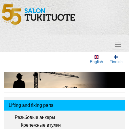
Перейти
к
основному
содержанию
Toggl
naviga
English
Finnish
Tuotemenu
Lifting and fixing parts
Резьбовые анкеры
Крепежные втулки