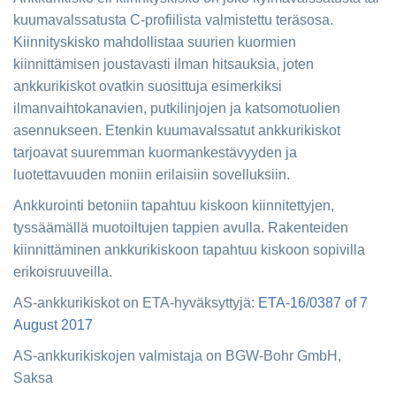
kuumavalssatusta C-profiilista valmistettu teräsosa.
Kiinnityskisko mahdollistaa suurien kuormien
kiinnittämisen joustavasti ilman hitsauksia, joten
ankkurikiskot ovatkin suosittuja esimerkiksi
ilmanvaihtokanavien, putkilinjojen ja katsomotuolien
asennukseen. Etenkin kuumavalssatut ankkurikiskot
tarjoavat suuremman kuormankestävyyden ja
luotettavuuden moniin erilaisiin sovelluksiin.
Ankkurointi betoniin tapahtuu kiskoon kiinnitettyjen,
tyssäämällä muotoiltujen tappien avulla. Rakenteiden
kiinnittäminen ankkurikiskoon tapahtuu kiskoon sopivilla
erikoisruuveilla.
AS-ankkurikiskot on ETA-hyväksyttyjä:
ETA-16/0387 of 7
August 2017
AS-ankkurikiskojen valmistaja on BGW-Bohr GmbH,
Saksa