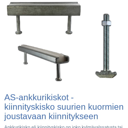
AS-ankkurikiskot -
kiinnityskisko suurien kuormien
joustavaan kiinnitykseen
Ankkurikisko eli kiinnityskisko on joko kylmävalssatusta tai