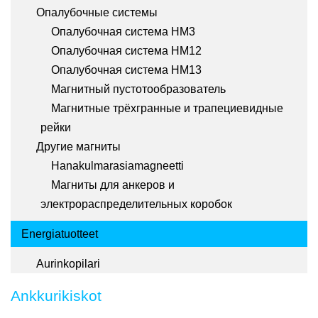
Опалубочные системы
Опалубочная система HM3
Опалубочная система HM12
Опалубочная система HM13
Магнитный пустотообразователь
Магнитные трёхгранные и трапециевидные
рейки
Другие магниты
Hanakulmarasiamagneetti
Магниты для анкеров и
электрораспределительных коробок
Energiatuotteet
Aurinkopilari
Ankkurikiskot