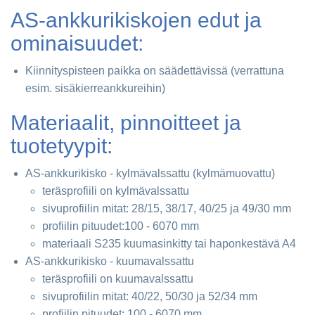
AS-ankkurikiskojen edut ja
ominaisuudet:
Kiinnityspisteen paikka on säädettävissä (verrattuna
esim. sisäkierreankkureihin)
Materiaalit, pinnoitteet ja
tuotetyypit:
AS-ankkurikisko - kylmävalssattu (kylmämuovattu)
teräsprofiili on kylmävalssattu
sivuprofiilin mitat: 28/15, 38/17, 40/25 ja 49/30 mm
profiilin pituudet:100 - 6070 mm
materiaali S235 kuumasinkitty tai haponkestävä A4
AS-ankkurikisko - kuumavalssattu
teräsprofiili on kuumavalssattu
sivuprofiilin mitat: 40/22, 50/30 ja 52/34 mm
profiilin pituudet: 100 - 6070 mm