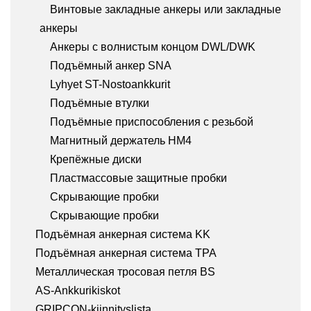
Винтовые закладные анкеры или закладные
анкеры
Анкеры с волнистым концом DWL/DWK
Подъёмный анкер SNA
Lyhyet ST-Nostoankkurit
Подъёмные втулки
Подъёмные приспособления с резьбой
Магнитный держатель HM4
Крепёжные диски
Пластмассовые защитные пробки
Скрывающие пробки
Скрывающие пробки
Подъёмная анкерная система KK
Подъёмная анкерная система TPA
Металлическая тросовая петля BS
AS-Ankkurikiskot
GRIPCON-kiinnityslista