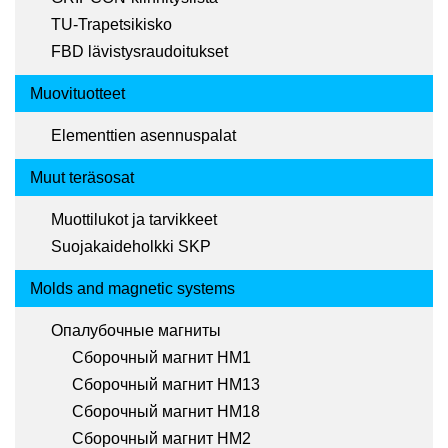
TU-Trapetsikisko
FBD lävistysraudoitukset
Muovituotteet
Elementtien asennuspalat
Muut teräsosat
Muottilukot ja tarvikkeet
Suojakaideholkki SKP
Molds and magnetic systems
Опалубочные магниты
Сборочный магнит HM1
Сборочный магнит HM13
Сборочный магнит HM18
Сборочный магнит HM2