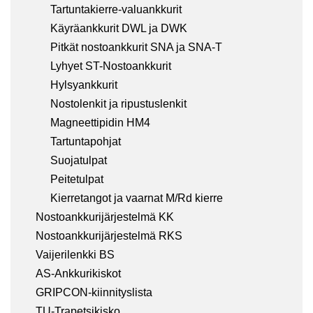
Tartuntakierre-valuankkurit
Käyräankkurit DWL ja DWK
Pitkät nostoankkurit SNA ja SNA-T
Lyhyet ST-Nostoankkurit
Hylsyankkurit
Nostolenkit ja ripustuslenkit
Magneettipidin HM4
Tartuntapohjat
Suojatulpat
Peitetulpat
Kierretangot ja vaarnat M/Rd kierre
Nostoankkurijärjestelmä KK
Nostoankkurijärjestelmä RKS
Vaijerilenkki BS
AS-Ankkurikiskot
GRIPCON-kiinnityslista
TU-Trapetsikisko