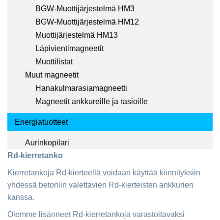
BGW-Muottijärjestelmä HM3
BGW-Muottijärjestelmä HM12
Muottijärjestelmä HM13
Läpivientimagneetit
Muottilistat
Muut magneetit
Hanakulmarasiamagneetti
Magneetit ankkureille ja rasioille
Energiatuotteet
Aurinkopilari
Rd-kierretanko
Kierretankoja Rd-kierteellä voidaan käyttää kiinnityksiin
yhdessä betoniin valettavien Rd-kierteisten ankkurien
kanssa.
Olemme lisänneet Rd-kierretankoja varastoitavaksi