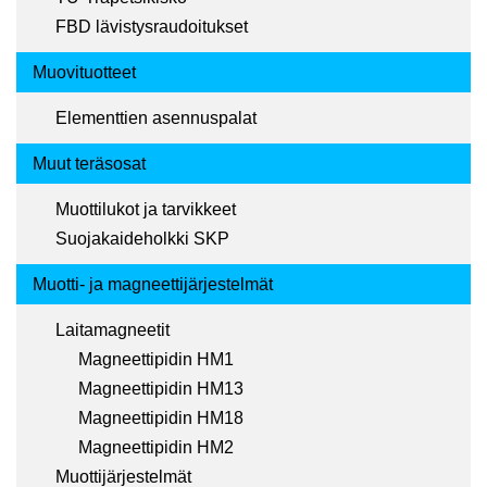
FBD lävistysraudoitukset
Muovituotteet
Elementtien asennuspalat
Muut teräsosat
Muottilukot ja tarvikkeet
Suojakaideholkki SKP
Muotti- ja magneettijärjestelmät
Laitamagneetit
Magneettipidin HM1
Magneettipidin HM13
Magneettipidin HM18
Magneettipidin HM2
Muottijärjestelmät