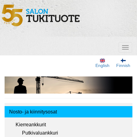
Hyppää
pääsisältöön
Toggl
naviga
English
Finnish
Tuotemenu
Nosto- ja kiinnitysosat
Kierreankkurit
Putkivaluankkuri