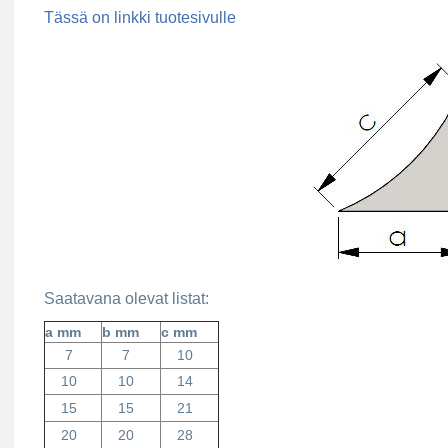
Tässä on linkki tuotesivulle
Saatavana olevat listat:
a mm
b mm
c mm
7
7
10
10
10
14
15
15
21
20
20
28