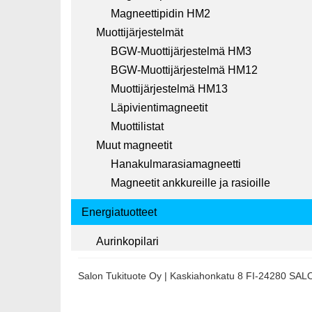
Magneettipidin HM2
Muottijärjestelmät
BGW-Muottijärjestelmä HM3
BGW-Muottijärjestelmä HM12
Muottijärjestelmä HM13
Läpivientimagneetit
Muottilistat
Muut magneetit
Hanakulmarasiamagneetti
Magneetit ankkureille ja rasioille
Energiatuotteet
Aurinkopilari
Salon Tukituote Oy | Kaskiahonkatu 8 FI-24280 SA