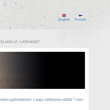
English
Finnish
ELIJOILLE / LATAUKSET
mien pyöristyksiin. Laaja valikoima välillä 7 mm -