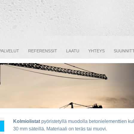
PALVELUT
REFERENSSIT
LAATU
YHTEYS
SUUNNITT
Kolmiolistat
pyöristetyllä muodolla betonielementtien kul
30 mm säteillä. Materiaali on teräs tai muovi.