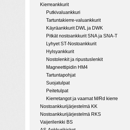
a
Kierreankkurit
t
Putkivaluankkuri
i
Tartuntakierre-valuankkurit
Käyräankkurit DWL ja DWK
o
Pitkät nostoankkurit SNA ja SNA-T
n
Lyhyet ST-Nostoankkurit
Hylsyankkurit
Nostolenkit ja ripustuslenkit
Magneettipidin HM4
Tartuntapohjat
Suojatulpat
Peitetulpat
Kierretangot ja vaarnat M/Rd kierre
Nostoankkurijärjestelmä KK
Nostoankkurijärjestelmä RKS
Vaijerilenkki BS
AS-Ankkurikiskot