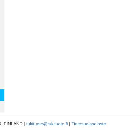
LO, FINLAND |
tukituote@tukituote.fi
|
Tietosuojaseloste