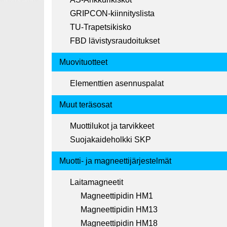
GRIPCON-kiinnityslista
TU-Trapetsikisko
FBD lävistysraudoitukset
Muovituotteet
Elementtien asennuspalat
Muut teräsosat
Muottilukot ja tarvikkeet
Suojakaideholkki SKP
Muotti- ja magneettijärjestelmät
Laitamagneetit
Magneettipidin HM1
Magneettipidin HM13
Magneettipidin HM18