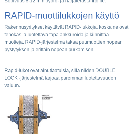
Sopivuus 8-12 mm pyörö- ja harjaterästangoille.
RAPID-muottilukkojen käyttö
Rakennusyritykset käyttävät RAPID-lukkoja, koska ne ovat
tehokas ja luotettava tapa ankkuroida ja kiinnittää
muotteja. RAPID-järjestelmä takaa puumuottien nopean
pystytyksen ja erittäin nopean purkamisen.
Rapid
-lukot ovat ainutlaatuisia, sillä niiden DOUBLE
LOCK -järjestelmä tarjoaa paremman luotettavuuden
valuun.