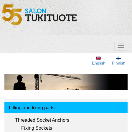
Skip
to
main
content
Toggl
naviga
English
Finnish
Tuotemenu
Lifting and fixing parts
Threaded Socket Anchors
Fixing Sockets