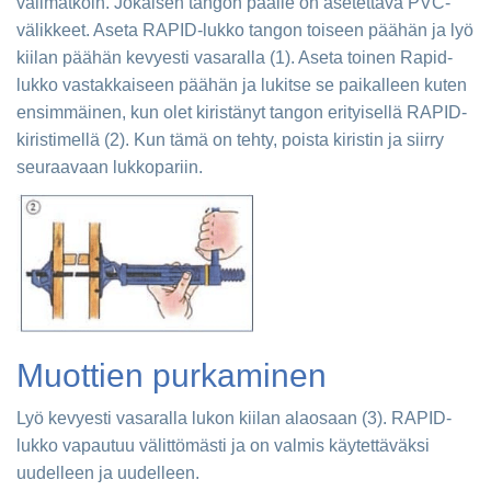
välimatkoin. Jokaisen tangon päälle on asetettava PVC-
välikkeet. Aseta RAPID-lukko tangon toiseen päähän ja lyö
kiilan päähän kevyesti vasaralla (1). Aseta toinen Rapid-
lukko vastakkaiseen päähän ja lukitse se paikalleen kuten
ensimmäinen, kun olet kiristänyt tangon erityisellä RAPID-
kiristimellä (2). Kun tämä on tehty, poista kiristin ja siirry
seuraavaan lukkopariin.
Muottien purkaminen
Lyö kevyesti vasaralla lukon kiilan alaosaan (3). RAPID-
lukko vapautuu välittömästi ja on valmis käytettäväksi
uudelleen ja uudelleen.